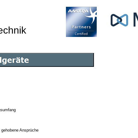
echnik
gsumfang
für gehobene Ansprüche