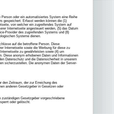
ne Person oder ein automatisiertes System eine Reihe
s gespeichert. Erfasst werden können die (1)
tseite, von welcher ein zugreifendes System auf
serer Internetseite angesteuert werden, (5) das Datum
ervice-Provider des zugreifenden Systems und (8)
nologischen Systeme dienen.
hlüsse auf die betroffene Person. Diese
erer Internetseite sowie die Werbung für diese zu
Internetseite zu gewährleisten sowie (4) um
llen. Diese anonym erhobenen Daten und Informationen
 den Datenschutz und die Datensicherheit in unserem
en sicherzustellen. Die anonymen Daten der Server-
ür den Zeitraum, der zur Erreichung des
einen anderen Gesetzgeber in Gesetzen oder
en zuständigen Gesetzgeber vorgeschriebene
perrt oder gelöscht.