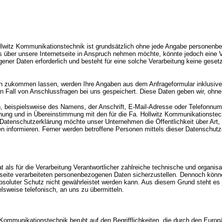
ollwitz Kommunikationstechnik ist grundsätzlich ohne jede Angabe personenb
über unsere Internetseite in Anspruch nehmen möchte, könnte jedoch eine V
ener Daten erforderlich und besteht für eine solche Verarbeitung keine gesetzl
n zukommen lassen, werden Ihre Angaben aus dem Anfrageformular inklusive
 Fall von Anschlussfragen bei uns gespeichert. Diese Daten geben wir, ohne Ih
 beispielsweise des Namens, der Anschrift, E-Mail-Adresse oder Telefonnumme
nung und in Übereinstimmung mit den für die Fa. Hollwitz Kommunikationstec
Datenschutzerklärung möchte unser Unternehmen die Öffentlichkeit über Art
 informieren. Ferner werden betroffene Personen mittels dieser Datenschutz
t als für die Verarbeitung Verantwortlicher zahlreiche technische und orga
tseite verarbeiteten personenbezogenen Daten sicherzustellen. Dennoch könn
bsoluter Schutz nicht gewährleistet werden kann. Aus diesem Grund steht es 
lsweise telefonisch, an uns zu übermitteln.
 Kommunikationstechnik beruht auf den Begrifflichkeiten, die durch den Euro