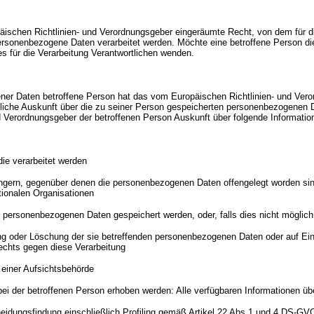
ischen Richtlinien- und Verordnungsgeber eingeräumte Recht, von dem für di
personenbezogene Daten verarbeitet werden. Möchte eine betroffene Person d
des für die Verarbeitung Verantwortlichen wenden.
ner Daten betroffene Person hat das vom Europäischen Richtlinien- und Vero
ltliche Auskunft über die zu seiner Person gespeicherten personenbezogenen D
nd Verordnungsgeber der betroffenen Person Auskunft über folgende Informati
ie verarbeitet werden
gern, gegenüber denen die personenbezogenen Daten offengelegt worden sind
ationalen Organisationen
ie personenbezogenen Daten gespeichert werden, oder, falls dies nicht möglich i
ng oder Löschung der sie betreffenden personenbezogenen Daten oder auf Ei
echts gegen diese Verarbeitung
einer Aufsichtsbehörde
i der betroffenen Person erhoben werden: Alle verfügbaren Informationen übe
heidungsfindung einschließlich Profiling gemäß Artikel 22 Abs.1 und 4 DS-G