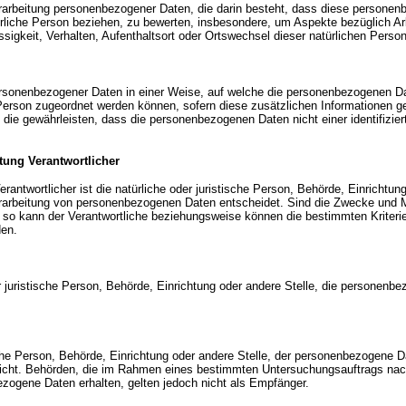
n Verarbeitung personenbezogener Daten, die darin besteht, dass diese perso
ürliche Person beziehen, zu bewerten, insbesondere, um Aspekte bezüglich Arb
ässigkeit, Verhalten, Aufenthaltsort oder Ortswechsel dieser natürlichen Pers
ersonenbezogener Daten in einer Weise, auf welche die personenbezogenen Da
 Person zugeordnet werden können, sofern diese zusätzlichen Informationen 
ie gewährleisten, dass die personenbezogenen Daten nicht einer identifiziert
itung Verantwortlicher
Verantwortlicher ist die natürliche oder juristische Person, Behörde, Einrichtu
rarbeitung von personenbezogenen Daten entscheidet. Sind die Zwecke und Mi
, so kann der Verantwortliche beziehungsweise können die bestimmten Krite
den.
der juristische Person, Behörde, Einrichtung oder andere Stelle, die personen
ische Person, Behörde, Einrichtung oder andere Stelle, der personenbezogene 
er nicht. Behörden, die im Rahmen eines bestimmten Untersuchungsauftrags n
zogene Daten erhalten, gelten jedoch nicht als Empfänger.