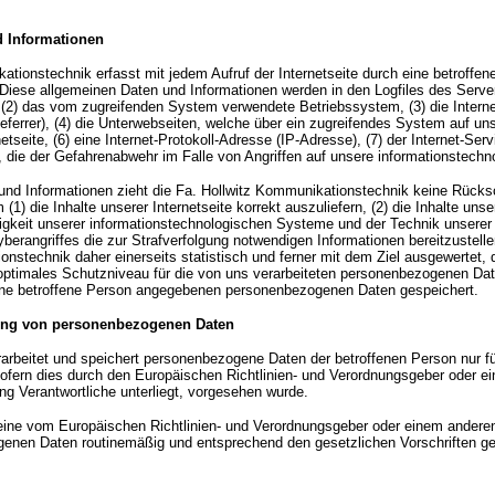
d Informationen
kationstechnik erfasst mit jedem Aufruf der Internetseite durch eine betroffe
Diese allgemeinen Daten und Informationen werden in den Logfiles des Server
(2) das vom zugreifenden System verwendete Betriebssystem, (3) die Interne
eferrer), (4) die Unterwebseiten, welche über ein zugreifendes System auf un
rnetseite, (6) eine Internet-Protokoll-Adresse (IP-Adresse), (7) der Internet-S
, die der Gefahrenabwehr im Falle von Angriffen auf unsere informationstech
und Informationen zieht die Fa. Hollwitz Kommunikationstechnik keine Rücksc
(1) die Inhalte unserer Internetseite korrekt auszuliefern, (2) die Inhalte uns
higkeit unserer informationstechnologischen Systeme und der Technik unserer 
yberangriffes die zur Strafverfolgung notwendigen Informationen bereitzuste
onstechnik daher einerseits statistisch und ferner mit dem Ziel ausgewertet,
optimales Schutzniveau für die von uns verarbeiteten personenbezogenen Dat
 eine betroffene Person angegebenen personenbezogenen Daten gespeichert.
ung von personenbezogenen Daten
erarbeitet und speichert personenbezogene Daten der betroffenen Person nur f
sofern dies durch den Europäischen Richtlinien- und Verordnungsgeber oder 
ung Verantwortliche unterliegt, vorgesehen wurde.
t eine vom Europäischen Richtlinien- und Verordnungsgeber oder einem ander
genen Daten routinemäßig und entsprechend den gesetzlichen Vorschriften ges