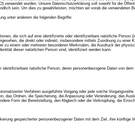
 verwendet wurden. Unsere Datenschutzerklärung soll sowohl für die Öffentl
ndlich sein. Um dies zu gewährleisten, möchten wir vorab die verwendeten Begr
ung unter anderem die folgenden Begriffe:
nen, die sich auf eine identifizierte oder identifizierbare natürliche Person 
n angesehen, die direkt oder indirekt, insbesondere mittels Zuordnung zu ei
der zu einem oder mehreren besonderen Merkmalen, die Ausdruck der physisc
Identität dieser natürlichen Person sind, identifiziert werden kann.
der identifizierbare natürliche Person, deren personenbezogene Daten von dem f
e automatisierter Verfahren ausgeführte Vorgang oder jede solche Vorgangsr
on, das Ordnen, die Speicherung, die Anpassung oder Veränderung, das Ausl
andere Form der Bereitstellung, den Abgleich oder die Verknüpfung, die Eins
rkierung gespeicherter personenbezogener Daten mit dem Ziel, ihre künftige 