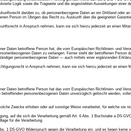
olvierte Logik sowie die Tragweite und die angestrebten Auswirkungen einer de
skunftsrecht darüber zu, ob personenbezogene Daten an ein Drittland oder an e
roffenen Person im Übrigen das Recht zu, Auskunft über die geeigneten Garan
nftsrecht in Anspruch nehmen, kann sie sich hierzu jederzeit an einen Mitarb
er Daten betroffene Person hat, die vom Europäischen Richtlinien- und Ver
 personenbezogenen Daten zu verlangen. Ferner steht der betroffenen Person 
lständiger personenbezogener Daten — auch mittels einer ergänzenden Erklär
htigungsrecht in Anspruch nehmen, kann sie sich hierzu jederzeit an einen Mit
ner Daten betroffene Person hat das vom Europäischen Richtlinien- und Ver
e betreffenden personenbezogenen Daten unverzüglich gelöscht werden, sofern 
lche Zwecke erhoben oder auf sonstige Weise verarbeitet, für welche sie ni
illigung, auf die sich die Verarbeitung gemäß Art. 6 Abs. 1 Buchstabe a DS-G
lage für die Verarbeitung.
Abs. 1 DS-GVO Widerspruch gegen die Verarbeitung ein, und es liegen keine vo