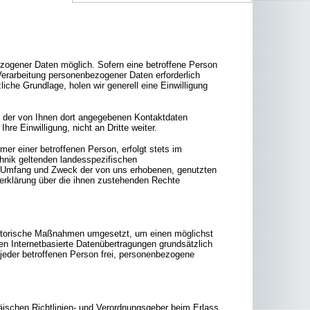
ezogener Daten möglich. Sofern eine betroffene Person
erarbeitung personenbezogener Daten erforderlich
iche Grundlage, holen wir generell eine Einwilligung
 der von Ihnen dort angegebenen Kontaktdaten
re Einwilligung, nicht an Dritte weiter.
r einer betroffenen Person, erfolgt stets im
hnik geltenden landesspezifischen
, Umfang und Zweck der von uns erhobenen, genutzten
erklärung über die ihnen zustehenden Rechte
nisatorische Maßnahmen umgesetzt, um einen möglichst
en Internetbasierte Datenübertragungen grundsätzlich
jeder betroffenen Person frei, personenbezogene
päischen Richtlinien- und Verordnungsgeber beim Erlass